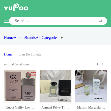
Home
Album
Brands
All Categories
Home
Eau De Toilette
in total 67 albums
1/3
Gucci Guilty Love Edition Eau de Toilette for Men - 3.0 oz Spray
Armani Privé Thé Yulong Eau de Toilette - 100ml - Royal Private Collection
Maison Margiela 'Untitled' L'Eau Eau de Toilette - 30ml Citrus Fragrance