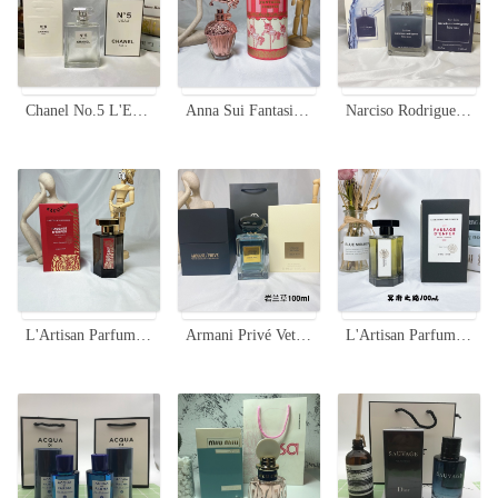
Chanel No.5 L'Eau Eau de Toilette 100ml - Floral Aldehyde Fragrance
Anna Sui Fantasia Forever Eau de Toilette - 50ml Fruity Floral Fragrance
Narciso Rodriguez Bleu Noir Extreme Eau de Toilette 100ml for Men
L'Artisan Parfumeur Passage d'Enfer Tiger Limited Edition EDT 100ml
Armani Privé Vetiver D'Hiver Eau de Toilette - 100ml Fragrance
L'Artisan Parfumeur Passage D'Enfer Eau de Toilette - 100ml