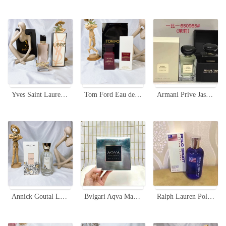
Yves Saint Laurent Libre Eau de Toilette - 90ml Women's Perfume
Tom Ford Eau de Jasmin Rouge 50ml EDT - Floral Fragrance for Women
Armani Prive Jasmin Kusamono Eau de Toilette 100ml - A Floral Fragrance
Annick Goutal Le Chevrefeuille Eau De Toilette - Floral Fragrance for Women, 100ml
Bvlgari Aqva Marine Pour Homme EDT - 3.4 oz Men's Cologne
Ralph Lauren Polo Sport Eau de Toilette - 125ml