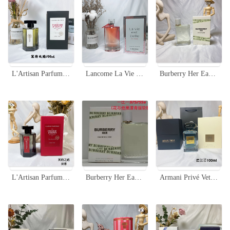
L'Artisan Parfumeur Passage d'Enfer Eau de Toilette - 100ml Authentic Fragrance
Lancome La Vie Est Belle En Rose Eau De Toilette - Floral Fruity Fragrance
Burberry Her Eau de Toilette EDT 100ml - Floral & Fruity Fragrance
L'Artisan Parfumeur Passage D'Enfer EDT 100ml - A Fragrance of Mystery
Burberry Her Eau de Toilette - Floral & Fruity Fragrance for Women, 100ml
Armani Privé Vetiver D'Hiver Eau de Toilette 100ml - Fresh, Woody Fragrance