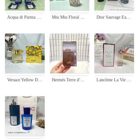
Acqua di Parma Blu Mediterraneo Eau de Toilette - Refreshing Summer Scent
Miu Miu Floral Eau de Toilette for Women, 50ml - A Delicate Fragrance
Dior Sauvage Eau de Toilette for Men - Aromatic and Woody Fragrance
Versace Yellow Diamond Eau de Toilette - 90ml, Floral Fragrance for Women
Hermès Terre d'Hermès Eau de Toilette - A Classic, Earthy Fragrance
Lancôme La Vie Est Belle En Rose EDT - Floral & Fruity, 15ml